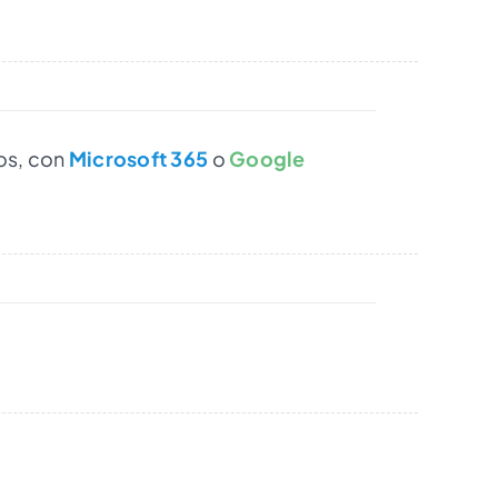
os, con
Microsoft 365
o
Google