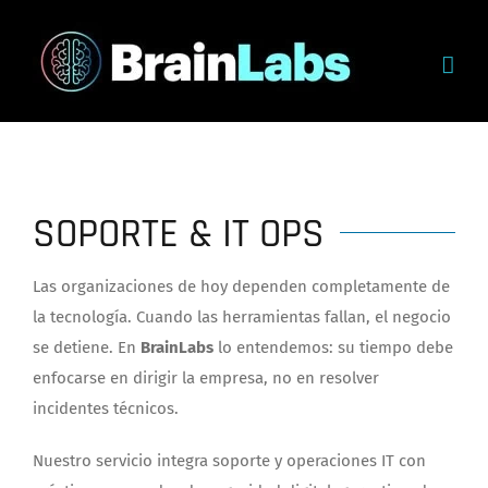
Skip
to
content
SOPORTE & IT OPS
Las organizaciones de hoy dependen completamente de
la tecnología. Cuando las herramientas fallan, el negocio
se detiene. En
BrainLabs
lo entendemos: su tiempo debe
enfocarse en dirigir la empresa, no en resolver
incidentes técnicos.
Nuestro servicio integra soporte y operaciones IT con