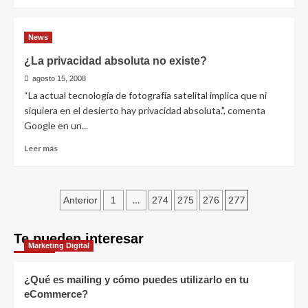
más
sobre
Windows
News
XP
continúa
¿La privacidad absoluta no existe?
siendo
agosto 15, 2008
el
sistema
“La actual tecnología de fotografía satelital implica que ni
operativo
siquiera en el desierto hay privacidad absoluta.", comenta
más
Google en un...
vendido
Leer
Leer más
más
sobre
¿La
Paginación
privacidad
…
277
Anterior
1
274
275
276
absoluta
de
no
Te pueden interesar
existe?
entradas
Marketing Digital
¿Qué es mailing y cómo puedes utilizarlo en tu
eCommerce?