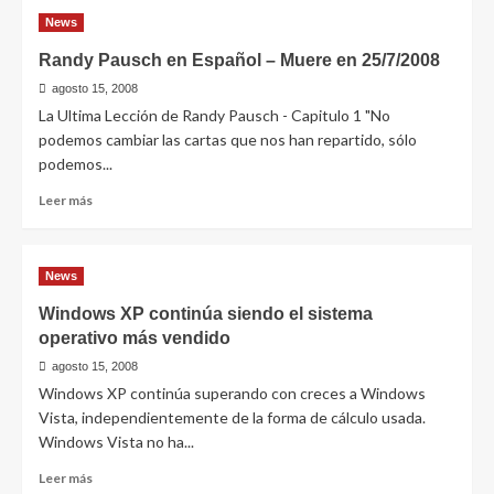
News
Randy Pausch en Español – Muere en 25/7/2008
agosto 15, 2008
La Ultima Lección de Randy Pausch - Capitulo 1 "No
podemos cambiar las cartas que nos han repartido, sólo
podemos...
Leer
Leer más
más
sobre
Randy
News
Pausch
en
Windows XP continúa siendo el sistema
Español
operativo más vendido
–
Muere
agosto 15, 2008
en
Windows XP continúa superando con creces a Windows
25/7/2008
Vista, independientemente de la forma de cálculo usada.
Windows Vista no ha...
Leer
Leer más