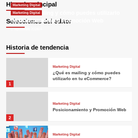
Historia principal
Marketing Digital
noviembre 7, 2024
agosto 18, 2024
julio 4, 2024
junio 3, 2024
mayo 5, 2024
¿Qué es mailing y cómo puedes utilizarlo
Marketing Digital
en tu eCommerce?
Posicionamiento y Promoción Web
Selecciones del editor
noviembre 7, 2024
agosto 18, 2024
Historia de tendencia
Marketing Digital
¿Qué es mailing y cómo puedes
utilizarlo en tu eCommerce?
1
Marketing Digital
Posicionamiento y Promoción Web
2
Marketing Digital