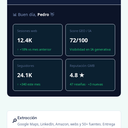
📊 Buen día,
Pedro
👋
Sesiones web
Score GEO / IA
12.4K
72/100
↑ +18% vs mes anterior
Visibilidad en IA generativa
Seguidores
Reputación GMB
24.1K
4.8 ★
↑ +340 este mes
47 reseñas · +3 nuevas
Extracción
🔎
Google Maps, LinkedIn, Amazon, webs y 50+ fuentes. Entrega