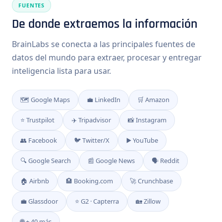
FUENTES
De donde extraemos la información
BrainLabs se conecta a las principales fuentes de
datos del mundo para extraer, procesar y entregar
inteligencia lista para usar.
🗺️ Google Maps
💼 LinkedIn
🛒 Amazon
⭐ Trustpilot
✈️ Tripadvisor
📸 Instagram
👥 Facebook
🐦 Twitter/X
▶️ YouTube
🔍 Google Search
📰 Google News
🗣️ Reddit
🏠 Airbnb
🏨 Booking.com
🚀 Crunchbase
💼 Glassdoor
⭐ G2 · Capterra
🏡 Zillow
🌐 + 40 más