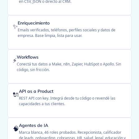
en CSV, JSON o directo al CRM.
Enriquecimiento
✨
Emails verificados, teléfonos, perfiles sociales y datos de
empresa. Base limpia, lista para usar.
Workflows
⚡
Conectá tus datos a Make, n8n, Zapier, HubSpot o Apollo. Sin
código, sin fricción.
API as a Product
🔌
REST API con key. Integrá desde tu código o revendé las
capacidades a tus clientes.
Agentes de IA
🧠
Marca blanca, 46 roles probados. Recepcionista, calificador
de leads, onboarding, cobranzas, HR, salud, legal, educación y