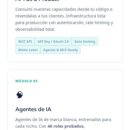
Consumí nuestras capacidades desde tu código o
revendalas a tus clientes. Infraestructura lista
para producción con autenticación, rate limiting y
observabilidad total.
REST API
API Key / OAuth 2.0
Rate limiting
White Label
Agentic & MCP-Ready
MÓDULO 05
🧠
Agentes de IA
Agentes de IA de marca blanca, entrenados para
cada nicho. Con
46 roles probados
,