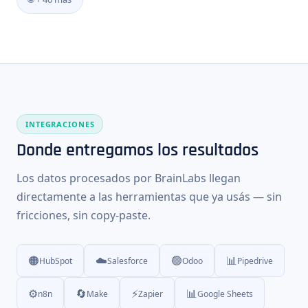
INTEGRACIONES
Donde entregamos los resultados
Los datos procesados por BrainLabs llegan
directamente a las herramientas que ya usás — sin
fricciones, sin copy-paste.
🟠
☁️
🟢
📊
HubSpot
Salesforce
Odoo
Pipedrive
⚙️
🔄
⚡
📊
n8n
Make
Zapier
Google Sheets