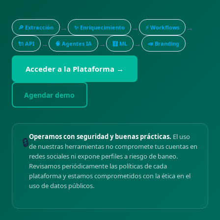
→
→
→
🔎 Extracción
✨ Enriquecimiento
⚡ Workflows
→
→
→
🔌 API
🧠 Agentes IA
🧮 ML
📣 Branding
Acceder a la Plataforma →
Agendar demo
Operamos con seguridad y buenas prácticas.
El uso
🔒
de nuestras herramientas no compromete tus cuentas en
redes sociales ni expone perfiles a riesgo de baneo.
Revisamos periódicamente las políticas de cada
plataforma y estamos comprometidos con la ética en el
uso de datos públicos.