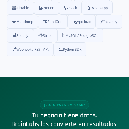
🗃️
📝
💬
📱
Airtable
Notion
Slack
WhatsApp
🐒
📧
🚀
⚡
Mailchimp
SendGrid
Apollo.io
Instantly
🛒
💳
🗄️
Shopify
Stripe
MySQL / PostgreSQL
🔗
🐍
Webhook / REST API
Python SDK
¿LISTO PARA EMPEZAR?
Tu negocio tiene datos.
BrainLabs los convierte en resultados.