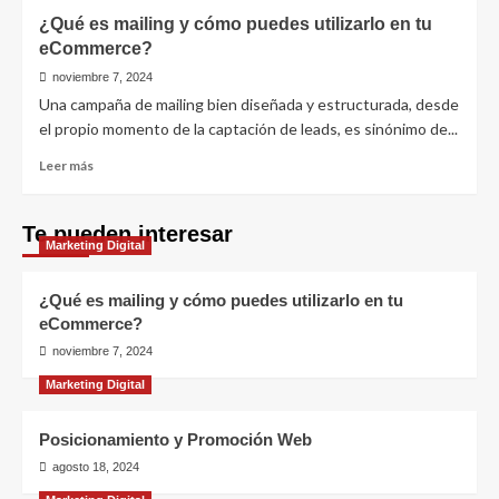
¿Qué es mailing y cómo puedes utilizarlo en tu
eCommerce?
noviembre 7, 2024
Una campaña de mailing bien diseñada y estructurada, desde
el propio momento de la captación de leads, es sinónimo de...
Leer
Leer más
más
sobre
¿Qué
Te pueden interesar
Marketing Digital
es
mailing
y
¿Qué es mailing y cómo puedes utilizarlo en tu
cómo
eCommerce?
puedes
noviembre 7, 2024
utilizarlo
en
Marketing Digital
tu
eCommerce?
Posicionamiento y Promoción Web
agosto 18, 2024