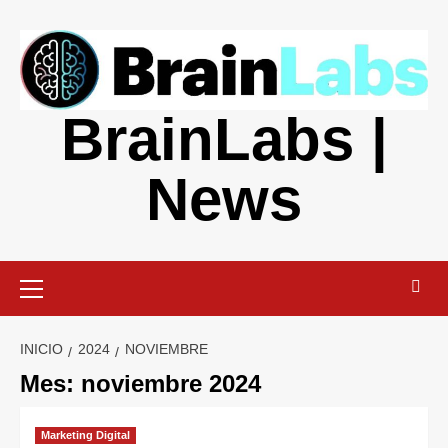
Saltar
al
contenido
BrainLabs |
News
Menú
primario
INICIO
2024
NOVIEMBRE
Mes:
noviembre 2024
Marketing Digital