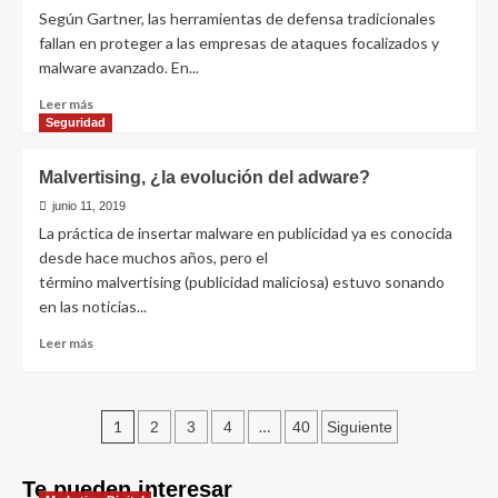
fortalecer
Según Gartner, las herramientas de defensa tradicionales
tu
fallan en proteger a las empresas de ataques focalizados y
privacidad
malware avanzado. En...
en
Internet
Leer
Leer más
más
Seguridad
sobre
Seguridad
Malvertising, ¿la evolución del adware?
empresarial
más
junio 11, 2019
efectiva
La práctica de insertar malware en publicidad ya es conocida
desde hace muchos años, pero el
término malvertising (publicidad maliciosa) estuvo sonando
en las noticias...
Leer
Leer más
más
sobre
Malvertising,
Paginación
¿la
1
…
2
3
4
40
Siguiente
evolución
de
del
Te pueden interesar
adware?