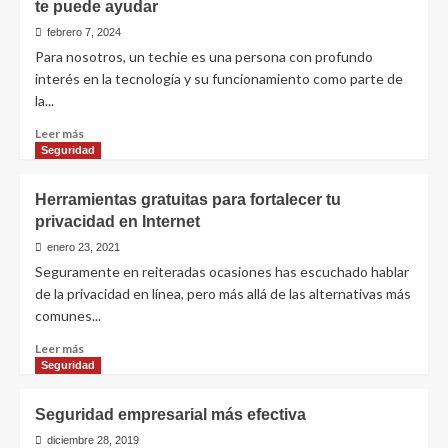
te puede ayudar
febrero 7, 2024
Para nosotros, un techie es una persona con profundo
interés en la tecnología y su funcionamiento como parte de
la...
Leer
Leer más
más
Seguridad
sobre
10
Herramientas gratuitas para fortalecer tu
buenas
privacidad en Internet
prácticas
con
enero 23, 2021
las
Seguramente en reiteradas ocasiones has escuchado hablar
que
de la privacidad en línea, pero más allá de las alternativas más
tu
comunes...
amigo
techie
Leer
Leer más
te
más
Seguridad
puede
sobre
ayudar
Herramientas
Seguridad empresarial más efectiva
gratuitas
para
diciembre 28, 2019