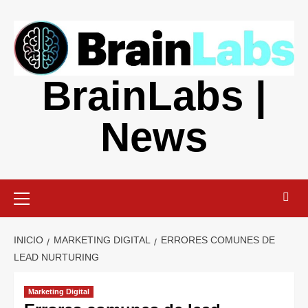
Saltar
al
contenido
BrainLabs |
News
Menú
primario
INICIO
MARKETING DIGITAL
ERRORES COMUNES DE
LEAD NURTURING
Marketing Digital