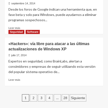
para
septiembre 14, 2014
gestionar
Desde los foros de Google indican una herramienta que, en
DropBox,
fase beta y solo para Windows, puede ayudarnos a eliminar
Box,
programas sospechosos...
SkyDrive,
Google
Leer
Leer más
Drive,
más
Seguridad
Software
SugarSync
sobre
y
Herramienta
«Hackers»: vía libre para atacar a las últimas
Amazon
de
actualizaciones de Windows XP
Google
para
julio 17, 2014
eliminar
Expertos en seguridad, como BrainLabs, alertan a
malware
consimidores y empresas de seguir utilizando esta versión
de
del popular sistema operativo de...
nuestra
computadora
Leer
Leer más
más
sobre
«Hackers»:
Paginación
vía
1
…
2
3
4
28
Siguiente
libre
de
para