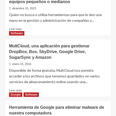
equipos pequeños o medianos
diciembre 15, 2023
Quien no busca o utiliza herramientas para que le den una
mano en la gestión y administración de compañías y...
Leer
Leer más
más
Software
sobre
Hiburo,
MultCloud, una aplicación para gestionar
buena
DropBox, Box, SkyDrive, Google Drive,
herramienta
SugarSync y Amazon
para
administrar
enero 15, 2016
equipos
Disponible de forma gratuita, MultCloud nos permite
pequeños
acceder a los archivos que tenemos guardados en varios
o
servicios de almacenamiento online usando una...
medianos
Leer
Leer más
más
Google
Software
sobre
MultCloud,
Herramienta de Google para eliminar malware de
una
nuestra computadora
aplicación