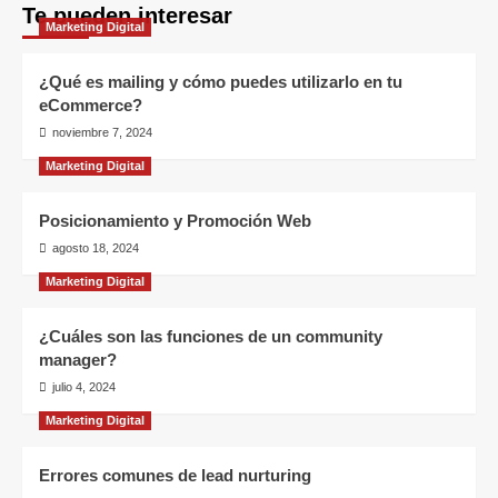
Te pueden interesar
atacar
entradas
Marketing Digital
a
las
últimas
¿Qué es mailing y cómo puedes utilizarlo en tu
actualizaciones
eCommerce?
de
noviembre 7, 2024
Windows
XP
Marketing Digital
Posicionamiento y Promoción Web
agosto 18, 2024
Marketing Digital
¿Cuáles son las funciones de un community
manager?
julio 4, 2024
Marketing Digital
Errores comunes de lead nurturing