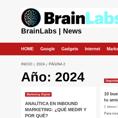
Saltar
al
contenido
BrainLabs | News
HOME
Google
Gadgets
Internet
Marke
INICIO
2024
PÁGINA 2
Año:
2024
Segurid
10 bue
Marketing Digital
tu ami
ANALÍTICA EN INBOUND
febrero 
MARKETING: ¿QUÉ MEDIR Y
Para nos
POR QUÉ?