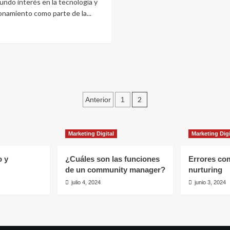
undo interés en la tecnología y
onamiento como parte de la...
Leer
más
sobre
10
buenas
prácticas
con
Paginación
as
2
Anterior
1
que
de
tu
amigo
entradas
Marketing Digital
Marketing Digi
techie
te
puede
o y
¿Cuáles son las funciones
Errores co
ayudar
de un community manager?
nurturing
julio 4, 2024
junio 3, 2024