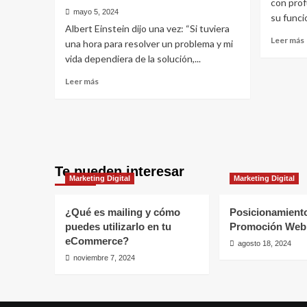
con prof
mayo 5, 2024
su funci
Albert Einstein dijo una vez: “Si tuviera
Leer más
una hora para resolver un problema y mi
vida dependiera de la solución,...
Leer
Leer más
más
sobre
ANALÍTICA
l
EN
INBOUND
MARKETING:
Te pueden interesar
¿QUÉ
Marketing Digital
Marketing Digital
MEDIR
Y
POR
¿Qué es mailing y cómo
Posicionamient
QUÉ?
puedes utilizarlo en tu
Promoción Web
eCommerce?
agosto 18, 2024
noviembre 7, 2024