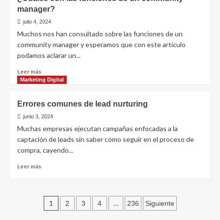
y
manager?
Promoción
Web
julio 4, 2024
Muchos nos han consultado sobre las funciones de un
community manager y esperamos que con este artículo
podamos aclarar un...
Leer
Leer más
más
Marketing Digital
sobre
¿Cuáles
Errores comunes de lead nurturing
son
las
junio 3, 2024
funciones
Muchas empresas ejecutan campañas enfocadas a la
de
captación de leads sin saber cómo seguir en el proceso de
un
compra, cayendo...
community
manager?
Leer
Leer más
más
sobre
Errores
Paginación
comunes
1
…
2
3
4
236
Siguiente
de
de