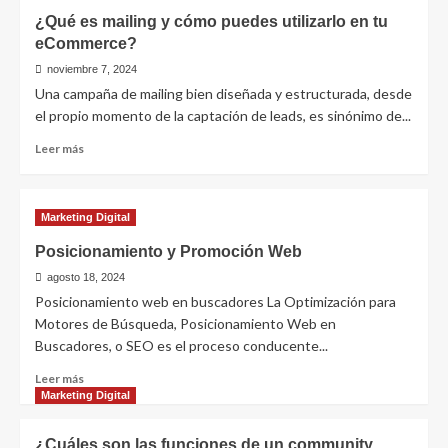
¿Qué es mailing y cómo puedes utilizarlo en tu
eCommerce?
noviembre 7, 2024
Una campaña de mailing bien diseñada y estructurada, desde
el propio momento de la captación de leads, es sinónimo de...
Leer
Leer más
más
sobre
¿Qué
Marketing Digital
es
mailing
Posicionamiento y Promoción Web
y
agosto 18, 2024
cómo
puedes
Posicionamiento web en buscadores La Optimización para
utilizarlo
Motores de Búsqueda, Posicionamiento Web en
en
Buscadores, o SEO es el proceso conducente...
tu
eCommerce?
Leer
Leer más
más
Marketing Digital
sobre
Posicionamiento
¿Cuáles son las funciones de un community