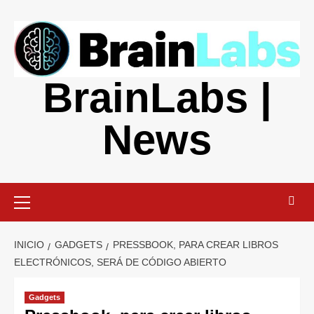
Saltar
al
contenido
BrainLabs |
News
Menú
primario
INICIO
GADGETS
PRESSBOOK, PARA CREAR LIBROS
ELECTRÓNICOS, SERÁ DE CÓDIGO ABIERTO
Gadgets